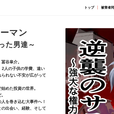
トップ
被害者
リーマン
った男達～
・冨谷皐介。
、2人の子供の学費、遠い
れられない不安が広がって
で始めた投資の世界。
だ。
の人を巻き込む大事件へ！
との出会い、経験、そして