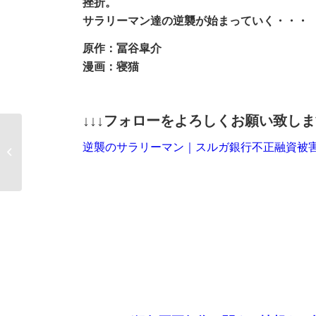
挫折。
サラリーマン達の逆襲が始まっていく・・・
原作：冨谷皐介
漫画：寝猫
↓↓↓フォローをよろしくお願い致します
スルガ銀行 偽装の実
逆襲のサラリーマン｜スルガ銀行不正融資被害者
態-051