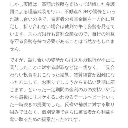
しかし実際は、高額の報酬を支払って組織した弁護
団による理論武装を行い、不動産ADRや調停といっ
た話し合いの場で、被害者の被害金額を一方的に算
定し、折り合わない場合は裁判で争う姿勢を見せて
います。スルガ銀行も営利企業なので、自行の利益
を守る姿勢を持つ必要があることは当然かもしれま
せん。
ですが、話し合いの姿勢からはスルガ銀行が不正に
関与したことに対する謝罪などは一切なく、「見合
わない投資をおこなった結果、賃貸経営が困難にな
った方にして、お困りでしょうから支払い延期に応
じます」といった一定期間の金利のみの支払いや元
本を最後にリスケするいわゆるテールヘビーといっ
た一時凌ぎの提案でした。反省や補償に対する取り
組みではなく、個別交渉でさらに被害者から利益を
奪い取るための提案だったのです。