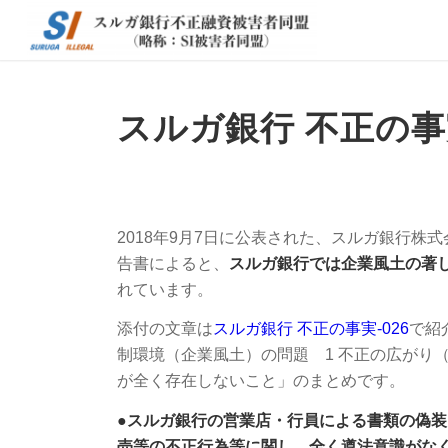
スルガ銀行 不正の事
2018年9月7日に公表された、スルガ銀行株式
告書によると、
スルガ銀行では企業風土の著
れています。
添付の文章は
スルガ銀行 不正の事実-026
で紹
制環境（企業風土）の問題 1 不正の広がり
が全く存在しないこと」のまとめです。
●スルガ銀行の営業店・行員による書類の偽
売等の不正行為等に関し、全く遵法意識がな