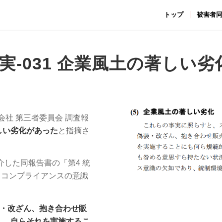
トップ
被害者
実-031 企業風土の著しい劣
会社 第三者委員会 調査報
しい劣化があった
と指摘さ
介した同報告書の「第4 統
（コンプライアンスの意識
装・改ざん、抱き合わせ販
く、自らそれを実施するこ