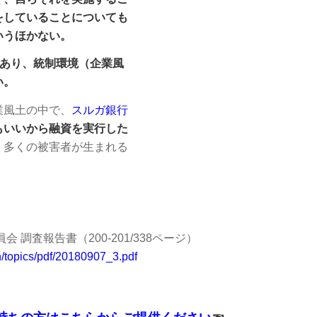
をしていることについても
いうほかない。
であり、統制環境（企業風
い。
業風土の中で、
スルガ銀行
もいいから融資を実行した
、多くの被害者が生まれる
調査報告書（200-201/338ページ）
n/topics/pdf/20180907_3.pdf