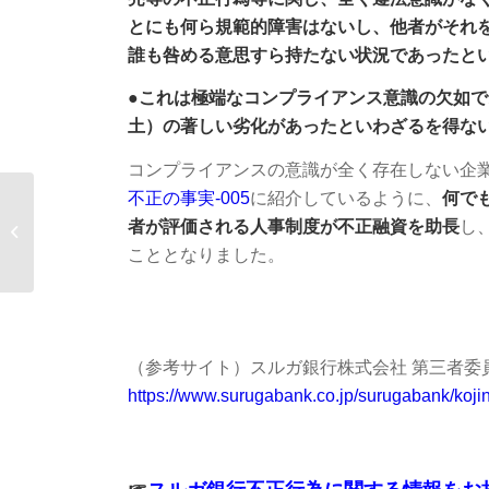
とにも何ら規範的障害はないし、他者がそれ
誰も咎める意思すら持たない状況であったと
●これは極端なコンプライアンス意識の欠如
土）の著しい劣化があったといわざるを得な
コンプライアンスの意識が全く存在しない企
不正の事実-005
に紹介しているように、
何で
スルガ銀行 不正の事
者が評価される人事制度が不正融資を助長
し
実-030
こととなりました。
（参考サイト）スルガ銀行株式会社 第三者委員会 
https://www.surugabank.co.jp/surugabank/koji