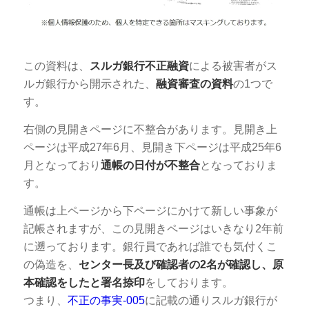
この資料は、
スルガ銀行不正融資
による被害者がス
ルガ銀行から開示された、
融資審査の資料
の1つで
す。
右側の見開きページに不整合があります。見開き上
ページは平成27年6月、見開き下ページは平成25年6
月となっており
通帳の日付が不整合
となっておりま
す。
通帳は上ページから下ページにかけて新しい事象が
記帳されますが、この見開きページはいきなり2年前
に遡っております。銀行員であれば誰でも気付くこ
の偽造を、
センター長及び確認者の2名が確認し、原
本確認をしたと署名捺印
をしております。
つまり、
不正の事実-005
に記載の通りスルガ銀行が